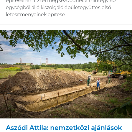
építéséhez. Ezzel megkezdődhet a mintegy 80
egységből álló kiszolgáló épületegyüttes első
létesítményeinek építése.
Aszódi Attila: nemzetközi ajánlások