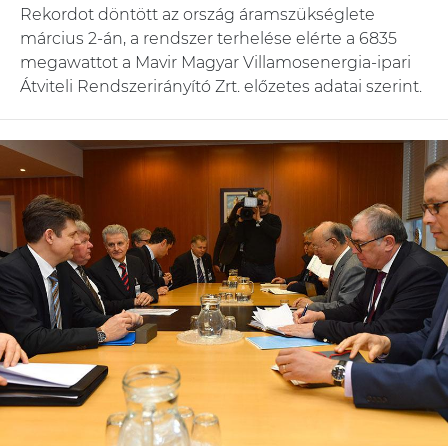
Rekordot döntött az ország áramszükséglete
március 2-án, a rendszer terhelése elérte a 6835
megawattot a Mavir Magyar Villamosenergia-ipari
Átviteli Rendszerirányító Zrt. előzetes adatai szerint.