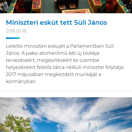
Miniszteri esküt tett Süli János
2018.05.18.
Letette miniszteri esküjét a Parlamentben Süli
János. A paksi atomerőmű két új blokkja
tervezéséért, megépítéséért és üzembe
helyezéséért felelős tárca nélküli miniszter folytatja
2017 májusában megkezdett munkáját a
kormányban.