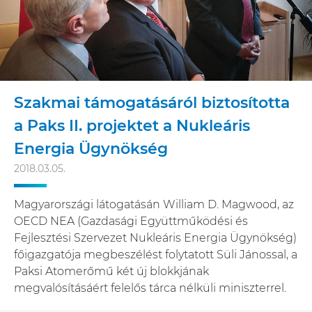
Szakmai támogatásáról biztosította
a Paks II. projektet a Nukleáris
Energia Ügynökség
2018.03.05.
Magyarországi látogatásán William D. Magwood, az
OECD NEA (Gazdasági Együttműködési és
Fejlesztési Szervezet Nukleáris Energia Ügynökség)
főigazgatója megbeszélést folytatott Süli Jánossal, a
Paksi Atomerőmű két új blokkjának
megvalósításáért felelős tárca nélküli miniszterrel.