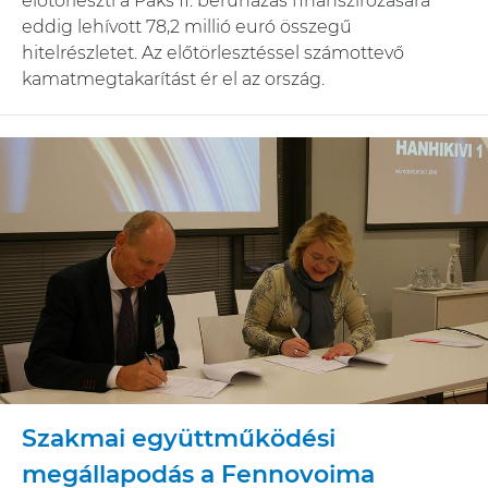
előtörleszti a Paks II. beruházás finanszírozására
eddig lehívott 78,2 millió euró összegű
hitelrészletet. Az előtörlesztéssel számottevő
kamatmegtakarítást ér el az ország.
Szakmai együttműködési
megállapodás a Fennovoima