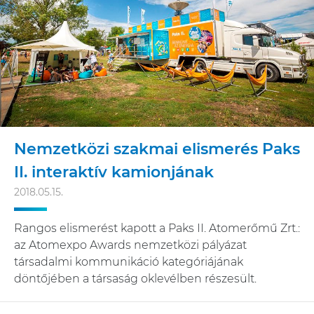
Nemzetközi szakmai elismerés Paks
II. interaktív kamionjának
2018.05.15.
Rangos elismerést kapott a Paks II. Atomerőmű Zrt.:
az Atomexpo Awards nemzetközi pályázat
társadalmi kommunikáció kategóriájának
döntőjében a társaság oklevélben részesült.