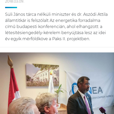
2018.03.09.
Süli János tárca nélküli miniszter és dr. Aszódi Attila
államtitkár is felszólalt Az energetika forradalma
című budapesti konferencián, ahol elhangzott: a
létesítésiengedély-kérelem benyújtása lesz az idei
év egyik mérföldköve a Paks II. projektben.