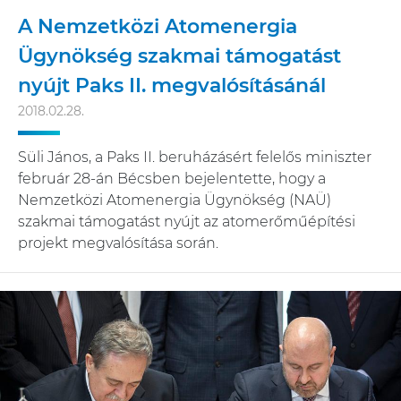
A Nemzetközi Atomenergia
Ügynökség szakmai támogatást
nyújt Paks II. megvalósításánál
2018.02.28.
Süli János, a Paks II. beruházásért felelős miniszter
február 28-án Bécsben bejelentette, hogy a
Nemzetközi Atomenergia Ügynökség (NAÜ)
szakmai támogatást nyújt az atomerőműépítési
projekt megvalósítása során.