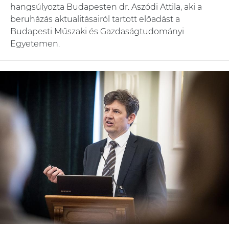
hangsúlyozta Budapesten dr. Aszódi Attila, aki a
beruházás aktualitásairól tartott előadást a
Budapesti Műszaki és Gazdaságtudományi
Egyetemen.