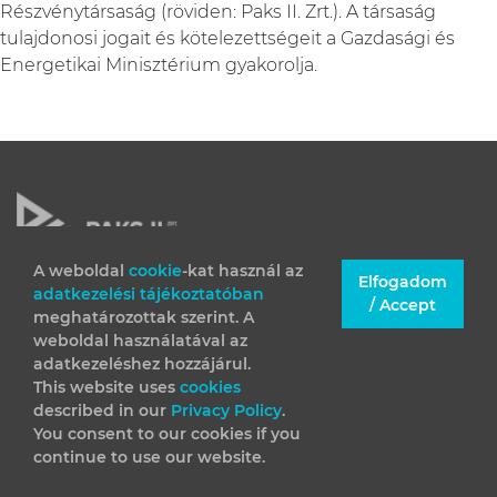
Részvénytársaság (röviden: Paks II. Zrt.). A társaság
tulajdonosi jogait és kötelezettségeit a Gazdasági és
Energetikai Minisztérium gyakorolja.
A weboldal
cookie
-kat használ az
Elfogadom
adatkezelési tájékoztatóban
JOGI INFORMÁCIÓK
/ Accept
meghatározottak szerint. A
IMPRESSZUM
weboldal használatával az
adatkezeléshez hozzájárul.
This website uses
cookies
described in our
Privacy Policy
.
You consent to our cookies if you
continue to use our website.
(C) 2026 Minden jog fenntartva – Paks II. Zrt.