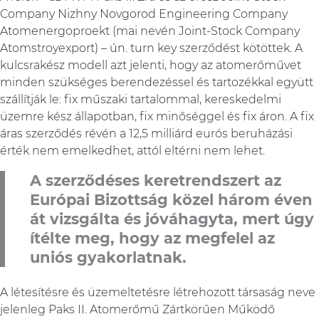
Company Nizhny Novgorod Engineering Company
Atomenergoproekt (mai nevén Joint-Stock Company
Atomstroyexport) – ún. turn key szerződést kötöttek. A
kulcsrakész modell azt jelenti, hogy az atomerőművet
minden szükséges berendezéssel és tartozékkal együtt
szállítják le: fix műszaki tartalommal, kereskedelmi
üzemre kész állapotban, fix minőséggel és fix áron. A fix
áras szerződés révén a 12,5 milliárd eurós beruházási
érték nem emelkedhet, attól eltérni nem lehet.
A szerződéses keretrendszert az
Európai Bizottság közel három éven
át vizsgálta és jóváhagyta, mert úgy
ítélte meg, hogy az megfelel az
uniós gyakorlatnak.
A létesítésre és üzemeltetésre létrehozott társaság neve
jelenleg Paks II. Atomerőmű Zártkörűen Működő