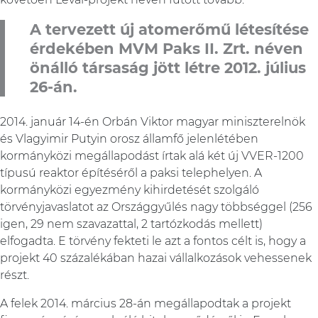
A tervezett új atomerőmű létesítése
érdekében MVM Paks II. Zrt. néven
önálló társaság jött létre 2012. július
26-án.
2014. január 14-én Orbán Viktor magyar miniszterelnök
és Vlagyimir Putyin orosz államfő jelenlétében
kormányközi megállapodást írtak alá két új VVER-1200
típusú reaktor építéséről a paksi telephelyen. A
kormányközi egyezmény kihirdetését szolgáló
törvényjavaslatot az Országgyűlés nagy többséggel (256
igen, 29 nem szavazattal, 2 tartózkodás mellett)
elfogadta. E törvény fekteti le azt a fontos célt is, hogy a
projekt 40 százalékában hazai vállalkozások vehessenek
részt.
A felek 2014. március 28-án megállapodtak a projekt