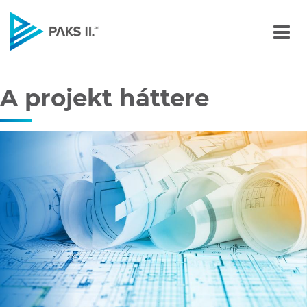
A projekt háttere
Navigáció
A projekt háttere