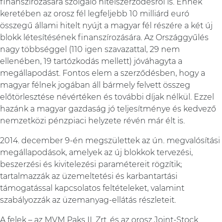
finanszírozására szolgáló hitelszerződésről is. Ennek
keretében az orosz fél legfeljebb 10 milliárd euró
összegű állami hitelt nyújt a magyar fél részére a két új
blokk létesítésének finanszírozására. Az Országgyűlés
nagy többséggel (110 igen szavazattal, 29 nem
ellenében, 19 tartózkodás mellett) jóváhagyta a
megállapodást. Fontos elem a szerződésben, hogy a
magyar félnek jogában áll bármely felvett összeg
előtörlesztése névértéken és további díjak nélkül. Ezzel
hazánk a magyar gazdaság jó teljesítménye és kedvező
nemzetközi pénzpiaci helyzete révén már élt is.
2014. december 9-én megszülettek az ún. megvalósítási
megállapodások, amelyek az új blokkok tervezési,
beszerzési és kivitelezési paramétereit rögzítik;
tartalmazzák az üzemeltetési és karbantartási
támogatással kapcsolatos feltételeket, valamint
szabályozzák az üzemanyag-ellátás részleteit.
A felek – az MVM Paks II. Zrt. és az orosz Joint-Stock