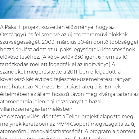
A Paks II. projekt közvetlen előzménye, hogy az
Országgyűlés felismerve az új atomerőművi blokkok
szükségességét, 2009. március 30-án döntő többséggel
hozzájárulást adott az új paksi egység(ek) létesítésének
előkészítéséhez. (A képviselők 330 igen, 6 nem és 10
tartózkodás mellett fogadták el az indítványt.) A
szándékot megerősítette a 2011-ben elfogadott, a
következő két évtized fejlesztési-üzemeltetési irányait
meghatározó Nemzeti Energiastratégia is. Ennek
értelmében az állam hosszú távon meg kívánja tartani az
atomenergia jelenlegi részarányát a hazai
villamosenergia-termelésben.
Az országgyűlési döntést a Teller-projekt alapozta meg,
melynek keretében az MVM Csoport megvizsgálta az új
atomerőmű megvalósíthatóságát. A program a döntést
követően Lévai-projekt néven futott tovább.