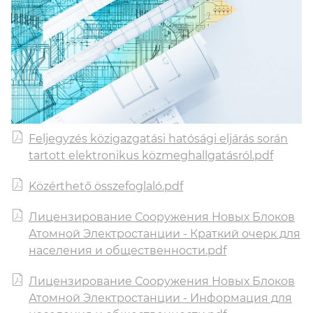
Feljegyzés közigazgatási hatósági eljárás során
tartott elektronikus közmeghallgatásról.pdf
Közérthető összefoglaló.pdf
Лицензирование Сооружения Новых Блоков
Атомной Электростанции - Краткий очерк для
населения и общественности.pdf
Лицензирование Сооружения Новых Блоков
Атомной Электростанции - Информация для