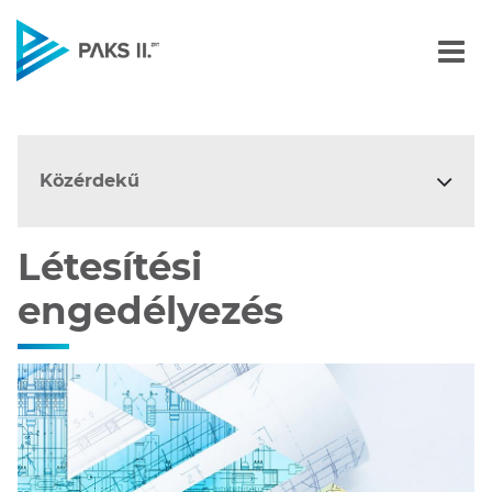
Létesítési engedélyezés
Navigáció
Közérdekű
Létesítési
engedélyezés