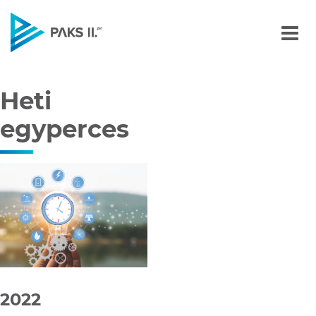
Heti egyperces
Navigáció
Heti
egyperces
2022