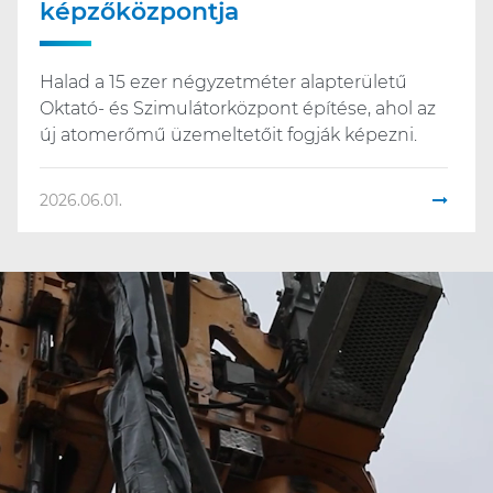
képzőközpontja
Halad a 15 ezer négyzetméter alapterületű
Oktató- és Szimulátorközpont építése, ahol az
új atomerőmű üzemeltetőit fogják képezni.
2026.06.01.