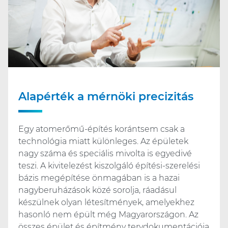
Alapérték a mérnöki precizitás
Egy atomerőmű-építés korántsem csak a
technológia miatt különleges. Az épületek
nagy száma és speciális mivolta is egyedivé
teszi. A kivitelezést kiszolgáló építési-szerelési
bázis megépítése önmagában is a hazai
nagyberuházások közé sorolja, ráadásul
készülnek olyan létesítmények, amelyekhez
hasonló nem épült még Magyarországon. Az
összes épület és építmény tervdokumentációja