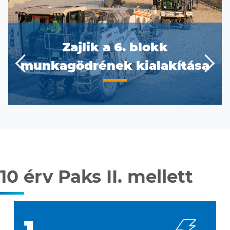
Zajlik a 6. blokk
munkagödrének kialakítása
Previous
Next
10 érv Paks II. mellett
1.