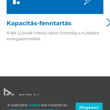
Kapacitás-fenntartás
N
A két új blokk hosszú távon biztosítja a nukleáris
energiatermelést.
A weboldal
cookie
-kat használ az
Elfogadom