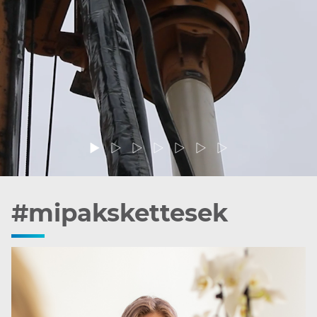
#mipakskettesek