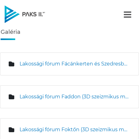
Galéria - Képgalériák
Galéria
Navigáció
édiatár
Lakossági fórum Fácánkerten és Szedresben
Lakossági fórum Faddon (3D szeizmikus mérések)
Lakossági fórum Foktőn (3D szeizmikus mérések)