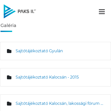
Galéria - Képgalériák
Galéria
Navigáció
édiatár
Sajtótájékoztató Gyulán
Sajtótájékoztató Kalocsán - 2015
Sajtótájékoztató Kalocsán, lakossági fórum Kalocsán és Foktőn