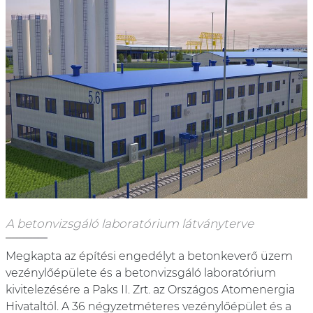
A betonvizsgáló laboratórium látványterve
Megkapta az építési engedélyt a betonkeverő üzem
vezénylőépülete és a betonvizsgáló laboratórium
kivitelezésére a Paks II. Zrt. az Országos Atomenergia
Hivataltól. A 36 négyzetméteres vezénylőépület és a