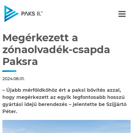
Megérkezett a zónaolvad
Navigáció
Megérkezett a
zónaolvadék-csapda
Paksra
2024.08.01.
– Újabb mérföldkőhöz ért a paksi bővítés azzal,
hogy megérkezett az egyik legfontosabb hosszú
gyártási idejű berendezés – jelentette be Szijjártó
Péter.