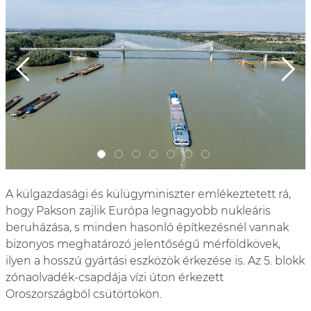
Previous
Next
A külgazdasági és külügyminiszter emlékeztetett rá,
hogy Pakson zajlik Európa legnagyobb nukleáris
beruházása, s minden hasonló építkezésnél vannak
bizonyos meghatározó jelentőségű mérföldkövek,
ilyen a hosszú gyártási eszközök érkezése is. Az 5. blokk
zónaolvadék-csapdája vízi úton érkezett
Oroszországból csütörtökön.