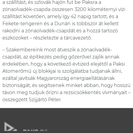
a szállítást, és szlovák hajón fut be Paksra a
zónaolvadék-csapda összesen 3200 kilométernyi vízi
szállítást követően, amely így 42 napig tartott, és a
Fekete-tengeren és a Dunán is többször át kellett
rakodni a zónaolvadék-csapdát és a hozzá tartozó
eszközöket – részletezte a tárcavezető.
– Szakembereink most átveszik a zónaolvadék-
csapdát, az építkezés pedig gőzerővel zajlik annak
érdekében, hogy a következő évtized elejétől a Paksi
Atomerőmű új blokkjai is szolgálatba tudjanak állni,
ezáltal javítsák Magyarország energiaellátásának
biztonságát, és segítsenek minket abban, hogy hosszú
távon meg tudjuk őrizni a rezsicsökkentés vívmányait –
összegzett Szijjártó Péter.