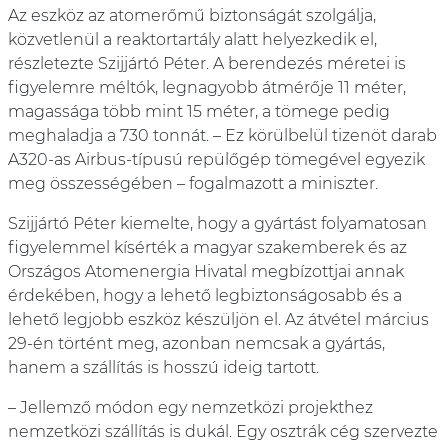
Az eszköz az atomerőmű biztonságát szolgálja,
közvetlenül a reaktortartály alatt helyezkedik el,
részletezte Szijjártó Péter. A berendezés méretei is
figyelemre méltók, legnagyobb átmérője 11 méter,
magassága több mint 15 méter, a tömege pedig
meghaladja a 730 tonnát. – Ez körülbelül tizenöt darab
A320-as Airbus-típusú repülőgép tömegével egyezik
meg összességében – fogalmazott a miniszter.
Szijjártó Péter kiemelte, hogy a gyártást folyamatosan
figyelemmel kísérték a magyar szakemberek és az
Országos Atomenergia Hivatal megbízottjai annak
érdekében, hogy a lehető legbiztonságosabb és a
lehető legjobb eszköz készüljön el. Az átvétel március
29-én történt meg, azonban nemcsak a gyártás,
hanem a szállítás is hosszú ideig tartott.
– Jellemző módon egy nemzetközi projekthez
nemzetközi szállítás is dukál. Egy osztrák cég szervezte