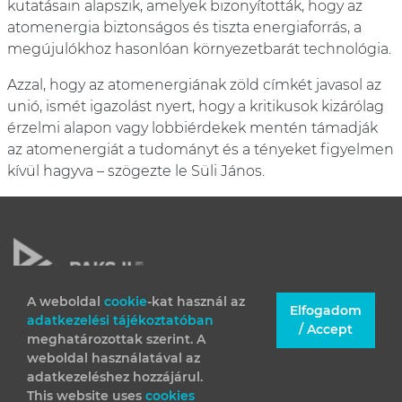
kutatásain alapszik, amelyek bizonyították, hogy az
atomenergia biztonságos és tiszta energiaforrás, a
megújulókhoz hasonlóan környezetbarát technológia.
Azzal, hogy az atomenergiának zöld címkét javasol az
unió, ismét igazolást nyert, hogy a kritikusok kizárólag
érzelmi alapon vagy lobbiérdekek mentén támadják
az atomenergiát a tudományt és a tényeket figyelmen
kívül hagyva – szögezte le Süli János.
A weboldal
cookie
-kat használ az
Elfogadom
adatkezelési tájékoztatóban
JOGI INFORMÁCIÓK
/ Accept
meghatározottak szerint. A
IMPRESSZUM
weboldal használatával az
adatkezeléshez hozzájárul.
This website uses
cookies