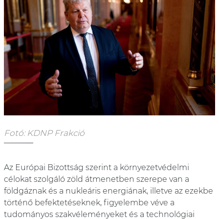
Fotó: KDNP Frakció
Az Európai Bizottság szerint a környezetvédelmi
célokat szolgáló zöld átmenetben szerepe van a
földgáznak és a nukleáris energiának, illetve az ezekbe
történő befektetéseknek, figyelembe véve a
tudományos szakvéleményeket és a technológiai