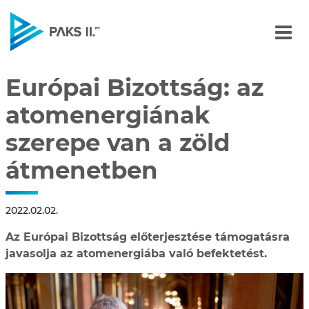
Európai Bizottság: az a
Navigáció
Európai Bizottság: az
atomenergiának
szerepe van a zöld
átmenetben
2022.02.02.
Az Európai Bizottság előterjesztése támogatásra
javasolja az atomenergiába való befektetést.