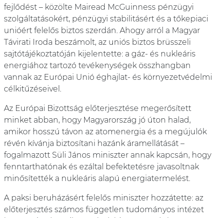
fejlődést – közölte Mairead McGuinness pénzügyi
szolgáltatásokért, pénzügyi stabilitásért és a tőkepiaci
unióért felelős biztos szerdán. Ahogy arról a Magyar
Távirati Iroda beszámolt, az uniós biztos brüsszeli
sajtótájékoztatóján kijelentette: a gáz- és nukleáris
energiához tartozó tevékenységek összhangban
vannak az Európai Unió éghajlat- és környezetvédelmi
célkitűzéseivel.
Az Európai Bizottság előterjesztése megerősített
minket abban, hogy Magyarország jó úton halad,
amikor hosszú távon az atomenergia és a megújulók
révén kívánja biztosítani hazánk áramellátását –
fogalmazott Süli János miniszter annak kapcsán, hogy
fenntarthatónak és ezáltal befektetésre javasoltnak
minősítették a nukleáris alapú energiatermelést.
A paksi beruházásért felelős miniszter hozzátette: az
előterjesztés számos független tudományos intézet