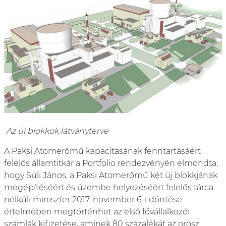
Az új blokkok látványterve
A Paksi Atomerőmű kapacitásának fenntartásáért
felelős államtitkár a Portfolio rendezvényén elmondta,
hogy Süli János, a Paksi Atomerőmű két új blokkjának
megépítéséért és üzembe helyezéséért felelős tárca
nélküli miniszter 2017. november 6-i döntése
értelmében megtörténhet az első fővállalkozói
számlák kifizetése, aminek 80 százalékát az orosz