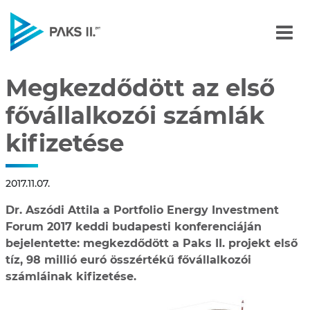
Megkezdődött az első főv
Navigáció
Megkezdődött az első
fővállalkozói számlák
kifizetése
2017.11.07.
Dr. Aszódi Attila a Portfolio Energy Investment
Forum 2017 keddi budapesti konferenciáján
bejelentette: megkezdődött a Paks II. projekt első
tíz, 98 millió euró összértékű fővállalkozói
számláinak kifizetése.