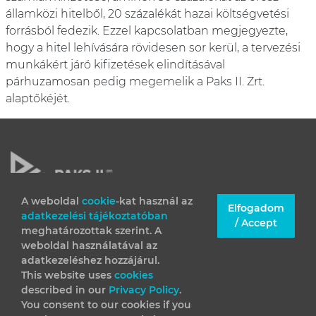
államközi hitelből, 20 százalékát hazai költségvetési
forrásból fedezik. Ezzel kapcsolatban megjegyezte,
hogy a hitel lehívására rövidesen sor kerül, a tervezési
munkákért járó kifizetések elindításával
párhuzamosan pedig megemelik a Paks II. Zrt.
alaptőkéjét.
A weboldal
cookie
-kat használ az
Elfogadom
adatkezelési tájékoztatóban
JOGI INFORMÁCIÓK
/ Accept
meghatározottak szerint. A
IMPRESSZUM
weboldal használatával az
adatkezeléshez hozzájárul.
This website uses
cookies
described in our
Privacy Policy
.
You consent to our cookies if you