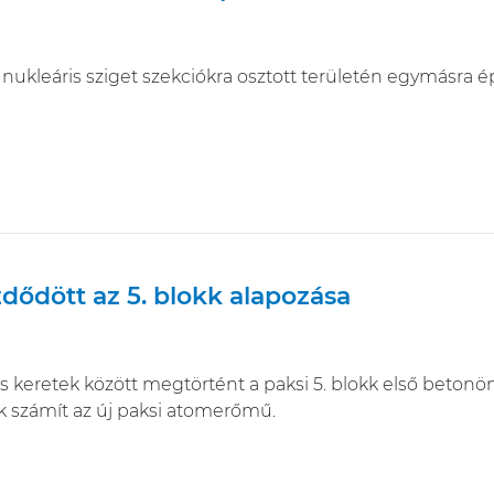
i nukleáris sziget szekciókra osztott területén egymásra é
ődött az 5. blokk alapozása
keretek között megtörtént a paksi 5. blokk első betonön
ak számít az új paksi atomerőmű.