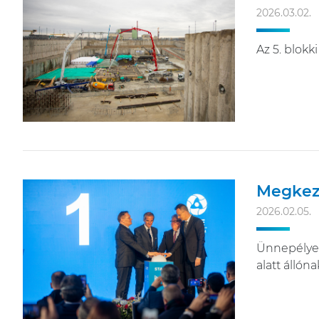
2026.03.02.
Az 5. blokk
Megkezd
2026.02.05.
Ünnepélyes 
alatt állón