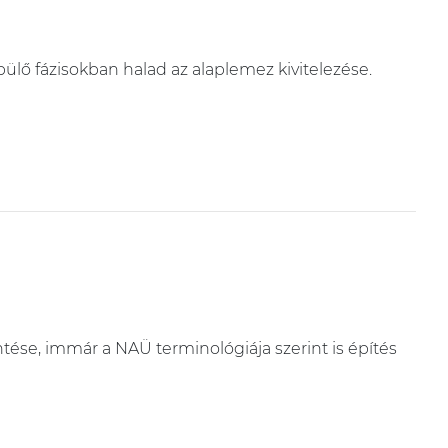
pülő fázisokban halad az alaplemez kivitelezése.
tése, immár a NAÜ terminológiája szerint is építés