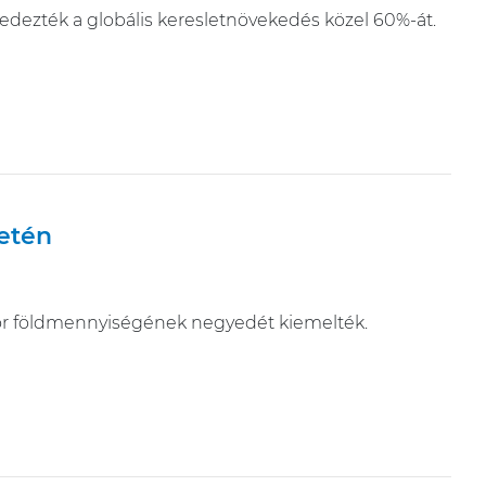
fedezték a globális keresletnövekedés közel 60%-át.
etén
gödör földmennyiségének negyedét kiemelték.