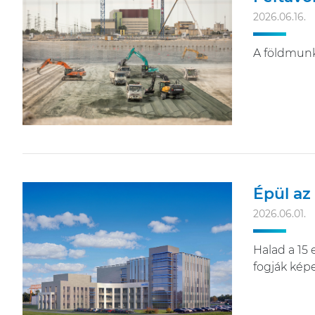
2026.06.16.
A földmunká
Épül az
2026.06.01.
Halad a 15
fogják képe