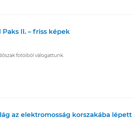
 Paks II. – friss képek
dőszak fotóiból válogattunk.
világ az elektromosság korszakába lépett