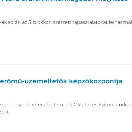
k során az 5. blokkon szerzett tapasztalatokat felhasznál
 erőmű-üzemeltetők képzőközpontja
 ezer négyzetméter alapterületű Oktató- és Szimulátorkö
zni.