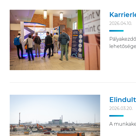
Karrier
2026.04.10.
Pályakezdők
lehetőségek
Elindul
2026.03.20.
A munkakez