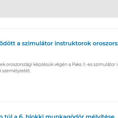
ődött a szimulátor instruktorok oroszor
tek oroszországi képzésük végén a Paks II.-es szimulátor
 személyzetét.
n túl a 6. blokki munkagödör mélyítése