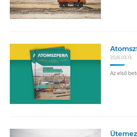
Atomszf
2026.03.13.
Az első bet
Ütemeze