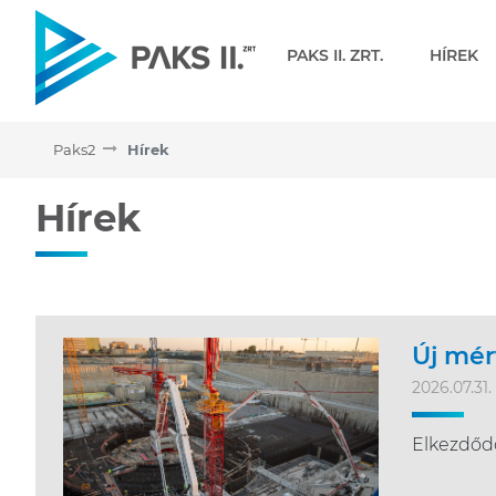
Navigáció
PAKS II. ZRT.
HÍREK
Paks2
Hírek
Hírek
Hírek
Új mér
2026.07.31.
Elkezdődö