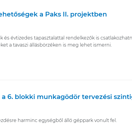
lehetőségek a Paks II. projektben
 és évtizedes tapasztalattal rendelkezők is csatlakozhatn
et a tavaszi állásbörzéken is meg lehet ismerni.
t a 6. blokki munkagödör tervezési szint
désre harminc egységből álló géppark vonult fel.