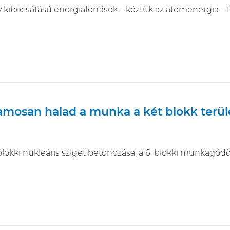
 kibocsátású energiaforrások – köztük az atomenergia – 
mosan halad a munka a két blokk terül
. blokki nukleáris sziget betonozása, a 6. blokki munka