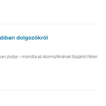
 abban dolgozókról
van jövője – mondta az Atomszférának Szijjártó Péter.