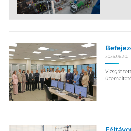
Befejez
2026.06.30.
Vizsgát tet
üzemeltető
Féltávo