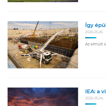
Így épül
2026.05.26.
Az elmúlt i
IEA: a 
2026.05.04.