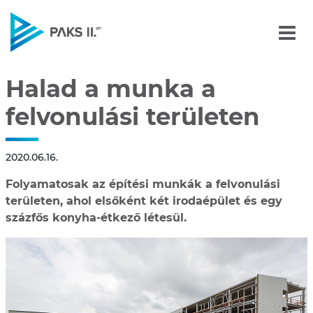
Halad a munka a felvonul
Navigáció
Halad a munka a
felvonulási területen
2020.06.16.
Folyamatosak az építési munkák a felvonulási
területen, ahol elsőként két irodaépület és egy
százfős konyha-étkező létesül.