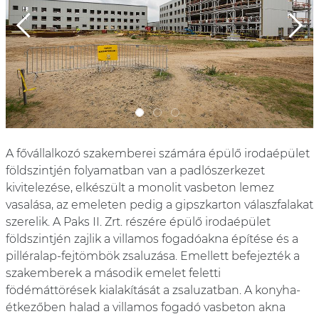
Previous
Next
A fővállalkozó szakemberei számára épülő irodaépület
földszintjén folyamatban van a padlószerkezet
kivitelezése, elkészült a monolit vasbeton lemez
vasalása, az emeleten pedig a gipszkarton válaszfalakat
szerelik. A Paks II. Zrt. részére épülő irodaépület
földszintjén zajlik a villamos fogadóakna építése és a
pilléralap-fejtömbök zsaluzása. Emellett befejezték a
szakemberek a második emelet feletti
födémáttörések kialakítását a zsaluzatban. A konyha-
étkezőben halad a villamos fogadó vasbeton akna