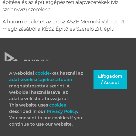
építése és az épületgépészeti alapvezetékek (víz,
szennyvíz) szerelése.
A három épületet az orosz ASZE Mérnöki Vállalat Rt.
megbízásából a KÉSZ Építő és Szerelő Zrt. építi.
A weboldal
cookie
-kat használ az
Elfogadom
adatkezelési tájékoztatóban
JOGI INFORMÁCIÓK
/ Accept
meghatározottak szerint. A
IMPRESSZUM
weboldal használatával az
adatkezeléshez hozzájárul.
This website uses
cookies
described in our
Privacy Policy
.
You consent to our cookies if you
continue to use our website.
(C) 2026 Minden jog fenntartva – Paks II. Zrt.