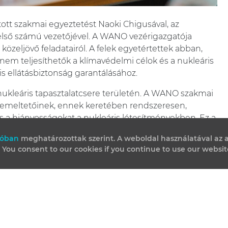
ott szakmai egyeztetést Naoki Chigusával, az
ső számú vezetőjével. A WANO vezérigazgatója
a közeljövő feladatairól. A felek egyetértettek abban,
nem teljesíthetők a klímavédelmi célok és a nukleáris
s ellátásbiztonság garantálásához.
nukleáris tapasztalatcsere területén. A WANO szakmai
üzemeltetőinek, ennek keretében rendszeresen,
 és a hiányosságokat a nukleáris létesítményekben. Ez a
n is hasznos, hiszen ezeknek az ismereteknek a
tóban
meghatározottak szerint. A weboldal használatával az a
 A legutóbbi, áprilisi WANO workshop fókuszában is
. You consent to our cookies if you continue to use our websit
GYORSMENÜ
A PROJEKT HÁTTERE