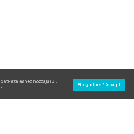
datkezeléshez hozzájárul.
Elfogadom / Accept
e.
KAPCSOLAT
T +36 30 305 60 50
INFO@PAKS2.HU