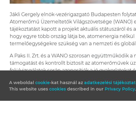
Jákli Gergely elnök-vezérigazgató Budapesten folytat
Atomerőmű Üzemeltetők Világszövetsége (WANO) el
tájékoztatást kapott a projekt aktuális státuszáról és 
hogy egyre több ország látja be, atomenergia nélkül 
termelőegységekre szükség van a nemzeti és globáli
A Paks II. Zrt. és a WANO szorosan együttműködik a 
támogatást és kontrollt biztosít az atomerőművek 
felülvizsgálatok során azonosítják a jó gyakorlatokat
tapasztalatcsere már a tervezés és az építkezés sorá
A weboldal
cookie
-kat használ az
adatkezelési tájékozta
segítségével megelőzhetők a nem kívánt események.
This website uses
cookies
described in our
Privacy Policy
ez a tapasztalatcsere állt Pakson.