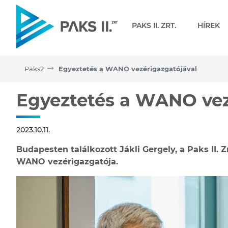
Navigáció
PAKS II. ZRT.
HÍREK
Paks2
Egyeztetés a WANO vezérigazgatójával
Egyeztetés a WANO vezér
Egyeztetés a WANO vez
2023.10.11.
Budapesten találkozott Jákli Gergely, a Paks II. 
WANO vezérigazgatója.