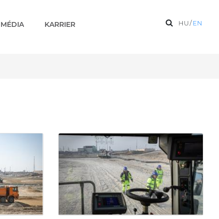
HU
/
EN
MÉDIA
KARRIER
ik a 6. blokki munkagödör