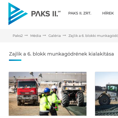
Navigáció
PAKS II. ZRT.
HÍREK
Paks2
Média
Galéria
Zajlik a 6. blokki munkagödö
Zajlik a 6. blokk munkagö
Zajlik a 6. blokk munkagödrének kialakítása
Médiatár