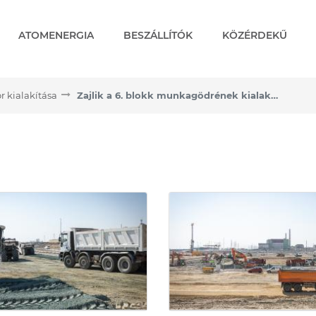
ATOMENERGIA
BESZÁLLÍTÓK
KÖZÉRDEKŰ
r kialakítása
Zajlik a 6. blokk munkagödrének kialakítása
drének kialakítása - Zajl