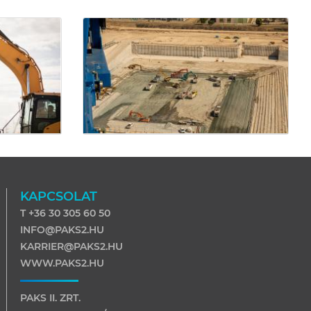
KAPCSOLAT
T +36 30 305 60 50
INFO@PAKS2.HU
KARRIER@PAKS2.HU
WWW.PAKS2.HU
PAKS II. ZRT.