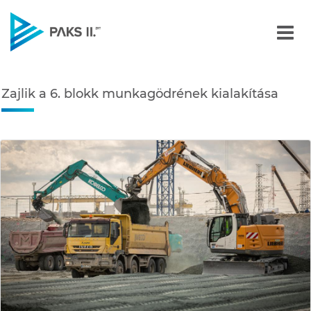
Zajlik a 6. blokk munkagö
Navigáció
Zajlik a 6. blokk munkagödrének kialakítása
édiatár