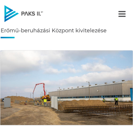
Erőmű-beruházási Központ
Erőmű-beruházási Központ kivitelezése
Navigáció
édiatár