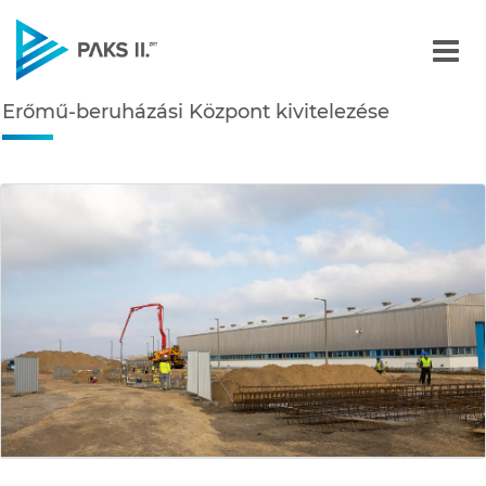
Erőmű-beruházási Központ
Erőmű-beruházási Központ kivitelezése
Navigáció
édiatár