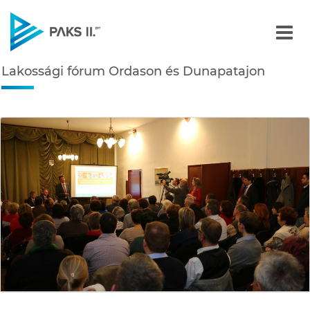
Lakossági fórum Ordason
Lakossági fórum Ordason és Dunapatajon
Navigáció
édiatár