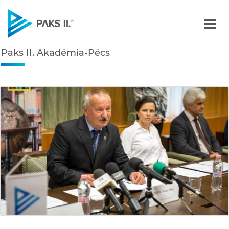
Paks II. Akadémia-Pécs -
Paks II. Akadémia-Pécs
Navigáció
édiatár