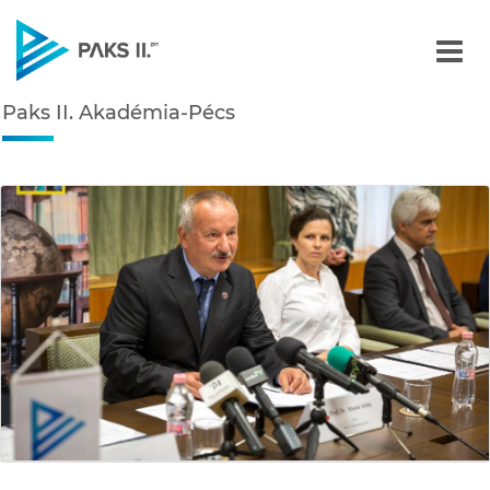
Paks II. Akadémia-Pécs -
Paks II. Akadémia-Pécs
Navigáció
édiatár