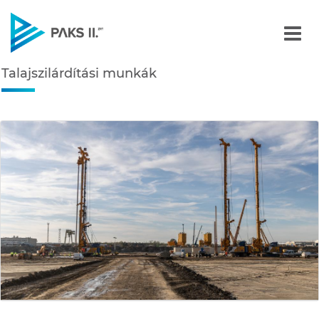
Talajszilárdítási munkák 
Talajszilárdítási munkák
Navigáció
édiatár