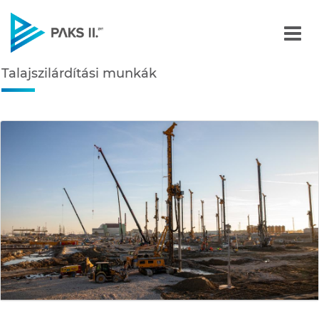
Talajszilárdítási munkák 
Talajszilárdítási munkák
Navigáció
édiatár