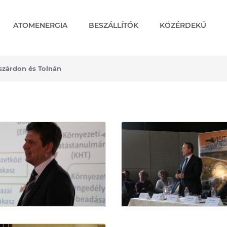
ATOMENERGIA
BESZÁLLÍTÓK
KÖZÉRDEKŰ
szárdon és Tolnán
don és Tolnán - Képgalér