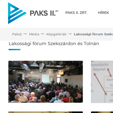
Navigáció
PAKS II. ZRT.
HÍREK
Paks2
Média
Képgalériák
Lakossági fórum Szek
Lakossági fórum Szekszár
Lakossági fórum Szekszárdon és Tolnán
Médiatár