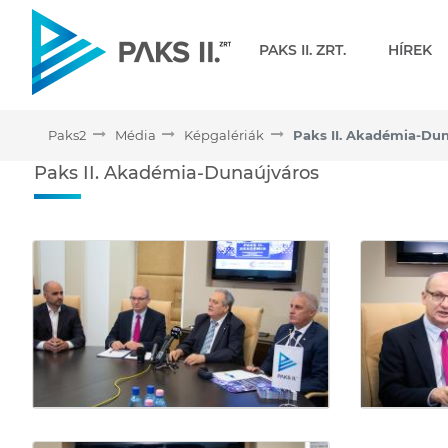
Navigáció
PAKS II. ZRT.
HÍREK
Paks2
Média
Képgalériák
Paks II. Akadémia-Du
Paks II. Akadémia-Dunaúj
Paks II. Akadémia-Dunaújváros
Médiatár