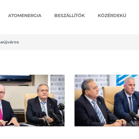
ATOMENERGIA
BESZÁLLÍTÓK
KÖZÉRDEKŰ
naújváros
város - Képgalériák