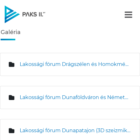
Galéria - Képgalériák
Galéria
Navigáció
édiatár
Lakossági fórum Drágszélen és Homokmégyen
Lakossági fórum Dunaföldváron és Németkéren
Lakossági fórum Dunapatajon (3D szeizmikus mérések)