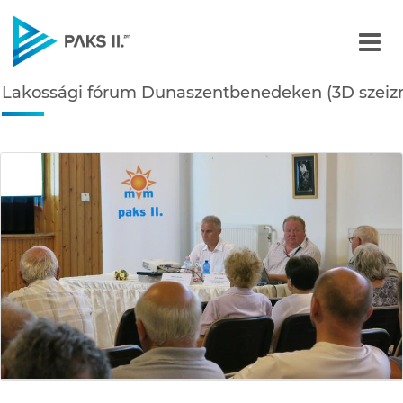
Lakossági fórum Dunasze
Lakossági fórum Dunaszentbenedeken (3D szeiz
Navigáció
édiatár