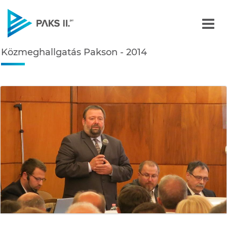
Közmeghallgatás Pakson 
Közmeghallgatás Pakson - 2014
Navigáció
édiatár