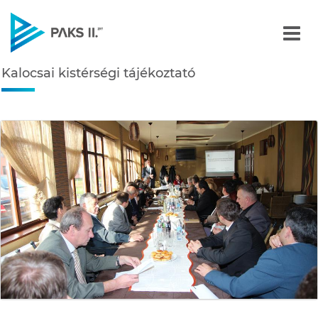
Kalocsai kistérségi tájék
Kalocsai kistérségi tájékoztató
Navigáció
édiatár