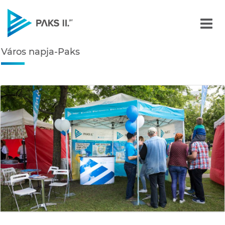
Város napja-Paks - Képga
Város napja-Paks
Navigáció
édiatár