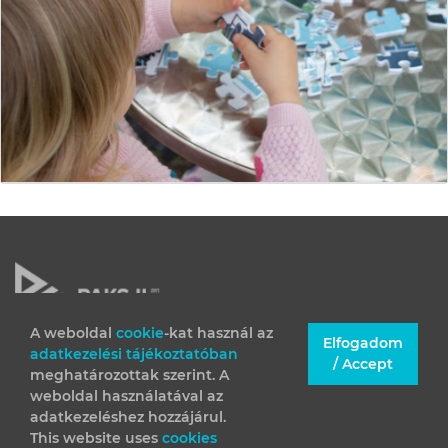
A weboldal
cookie
-kat használ az
Elfogadom
adatkezelési tájékoztatóban
JOGI INFORMÁCIÓK
/ Accept
meghatározottak szerint. A
IMPRESSZUM
weboldal használatával az
adatkezeléshez hozzájárul.
This website uses
cookies