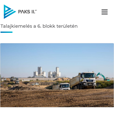
Talajkiemelés a 6. blokk 
Talajkiemelés a 6. blokk területén
Navigáció
édiatár