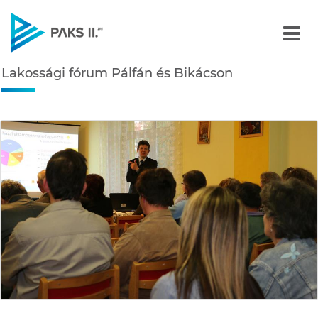
Lakossági fórum Pálfán é
Lakossági fórum Pálfán és Bikácson
Navigáció
édiatár