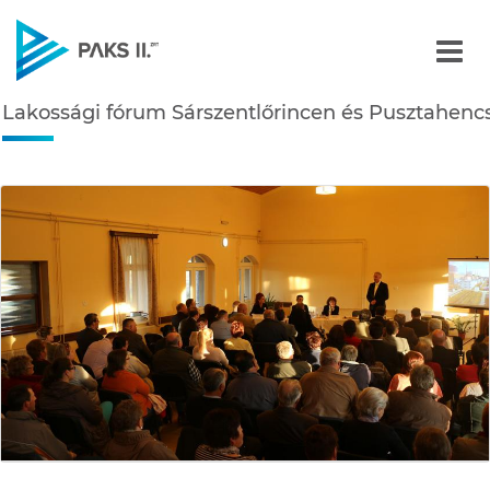
Lakossági fórum Sárszen
Lakossági fórum Sárszentlőrincen és Pusztahenc
Navigáció
édiatár