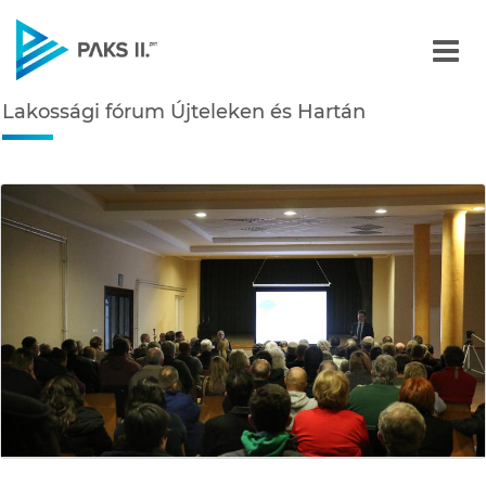
Lakossági fórum Újteleke
Lakossági fórum Újteleken és Hartán
Navigáció
édiatár