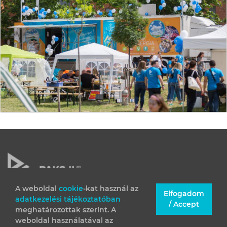
A weboldal
cookie
-kat használ az
Elfogadom
adatkezelési tájékoztatóban
JOGI INFORMÁCIÓK
/ Accept
meghatározottak szerint. A
IMPRESSZUM
weboldal használatával az