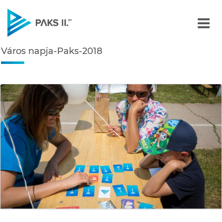
Város napja-Paks-2018 - 
Város napja-Paks-2018
Navigáció
édiatár