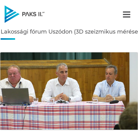
Lakossági fórum Uszódon
Lakossági fórum Uszódon (3D szeizmikus mérése
Navigáció
édiatár