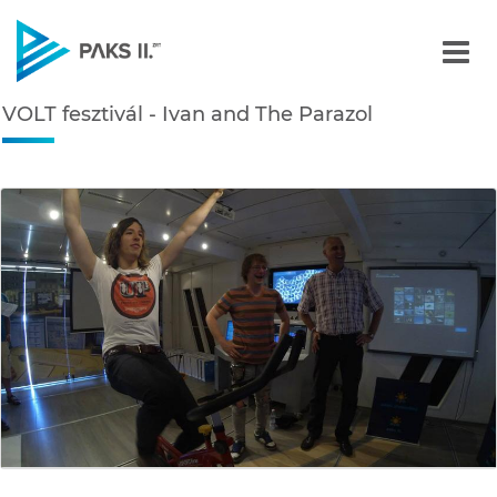
VOLT fesztivál - Ivan and
VOLT fesztivál - Ivan and The Parazol
Navigáció
édiatár