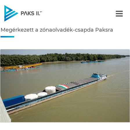
Megérkezett a zónaolvad
Megérkezett a zónaolvadék-csapda Paksra
Navigáció
édiatár