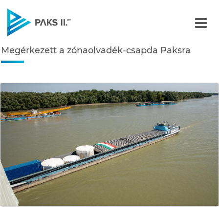
Megérkezett a zónaolvad
Megérkezett a zónaolvadék-csapda Paksra
Navigáció
édiatár