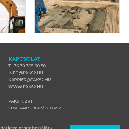
KAPCSOLAT
T +36 30 305 60 50
INFO@PAKS2.HU
KARRIER@PAKS2.HU
WWW.PAKS2.HU
PAKS II. ZRT.
7030 PAKS, 8803/16. HRSZ.
7031 PAKS, PF. 116
datkezeléshez hozzájárul.