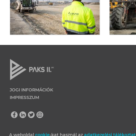
JOGI INFORMÁCIÓK
IMPRESSZUM
A weboldal
cookie
-kat használ az
adatkezelési tájékozta