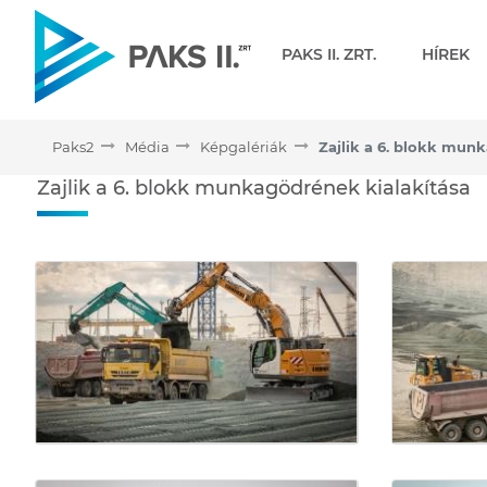
Navigáció
PAKS II. ZRT.
HÍREK
Paks2
Média
Képgalériák
Zajlik a 6. blokk munkag
Zajlik a 6. blokk munkagödrének kialakítása
Médiatár