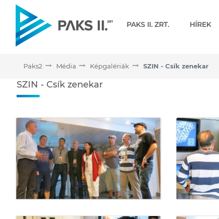
Navigáció
PAKS II. ZRT.
HÍREK
Paks2
Média
Képgalériák
SZIN - Csík zenekar
SZIN - Csík zenekar - Kép
SZIN - Csík zenekar
Médiatár