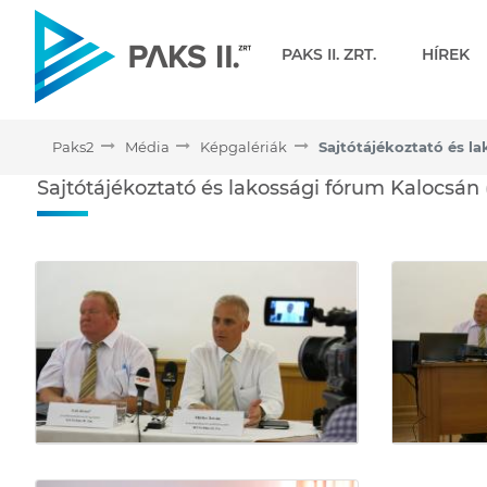
Navigáció
PAKS II. ZRT.
HÍREK
Paks2
Média
Képgalériák
Sajtótájékoztató és lako
Sajtótájékoztató és lakossági fórum Kalocsán
Médiatár