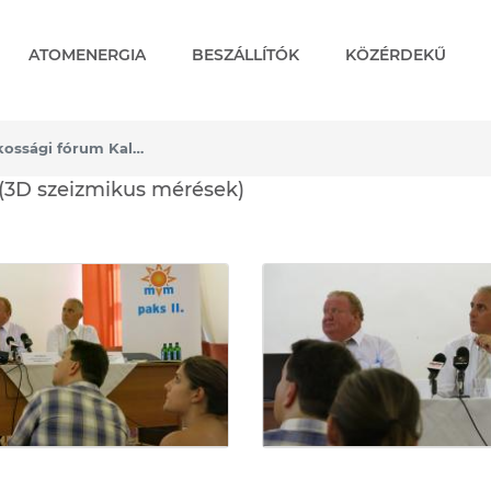
ATOMENERGIA
BESZÁLLÍTÓK
KÖZÉRDEKŰ
Sajtótájékoztató és lakossági fórum Kalocsán (3D szeizmikus mérések)
ssági fórum Kalocsán (3D 
 (3D szeizmikus mérések)