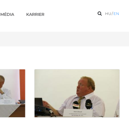
HU
/
EN
MÉDIA
KARRIER
szeizmikus mérések) - Ké