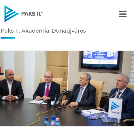
Paks II. Akadémia-Dunaúj
Paks II. Akadémia-Dunaújváros
Navigáció
édiatár