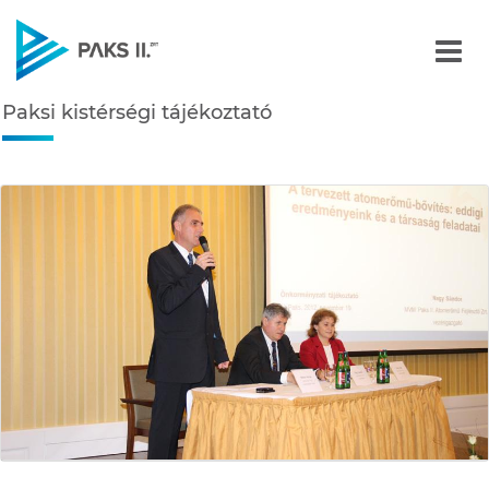
Paksi kistérségi tájékozt
Paksi kistérségi tájékoztató
Navigáció
édiatár