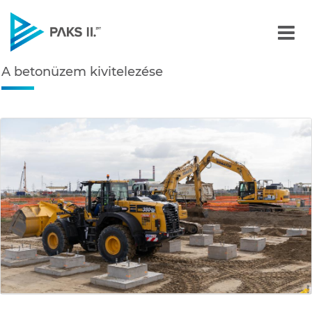
A betonüzem kivitelezése
A betonüzem kivitelezése
Navigáció
édiatár