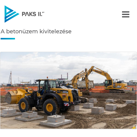
A betonüzem kivitelezése
A betonüzem kivitelezése
Navigáció
édiatár