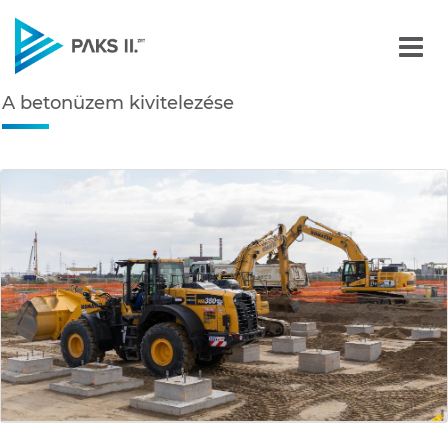
A betonüzem kivitelezése
A betonüzem kivitelezése
Navigáció
édiatár