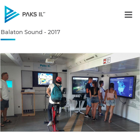
Balaton Sound - 2017 - K
Balaton Sound - 2017
Navigáció
édiatár