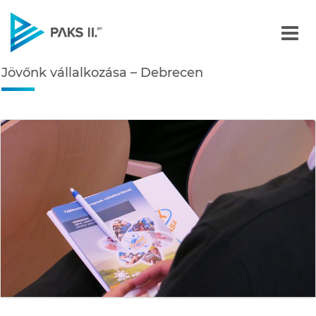
Jövőnk vállalkozása – De
Jövőnk vállalkozása – Debrecen
Navigáció
édiatár