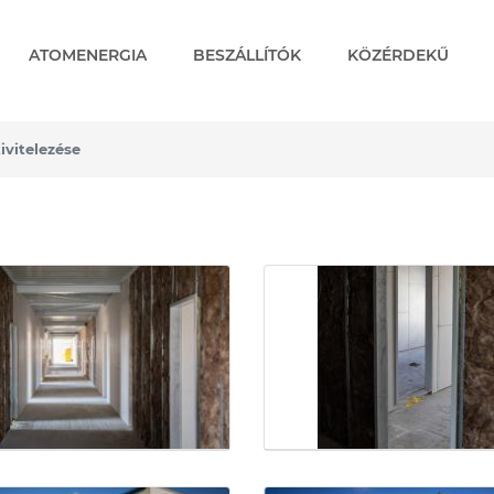
ATOMENERGIA
BESZÁLLÍTÓK
KÖZÉRDEKŰ
ivitelezése
telezése - Képgalériák