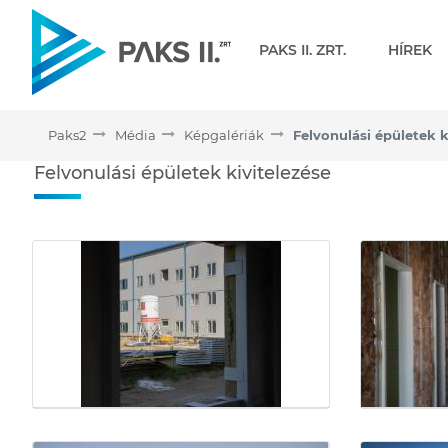
Navigáció
PAKS II. ZRT.
HÍREK
Paks2
Média
Képgalériák
Felvonulási épületek k
Felvonulási épületek kivi
Felvonulási épületek kivitelezése
Médiatár